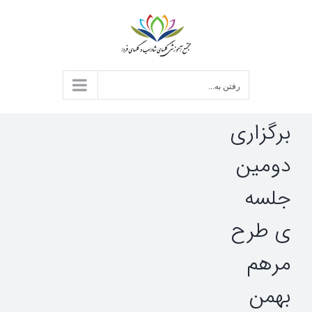
د
ردن
حتوا
رفتن به...
برگزاری
دومین
جلسه
ی طرح
مرهم
بهمن