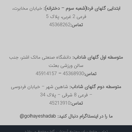
ابتدایی گلهای فردا(شعبه سوم – دخترانه):
خیابان مخابرت،
فرعی 2 غربی، پلاک 5
تماس:
45368262
متوسطه اول گلهای شاداب:
دانشگاه صنعتی مالک اشتر، جنب
سالن ورزشی بعثت
تماس:
45368930
–
45914157
متوسطه دوم گلهای شاداب:
شاهین شهر – خیابان فردوسی
– فرعی 8 شرقی – پلاک 34
تماس:
45213910
ما را در اینستاگرام دنبال کنید:
golhayeshadab@
تمامی حقوق برای مجتمع آموزشی گلها محفوظ می‌باشد