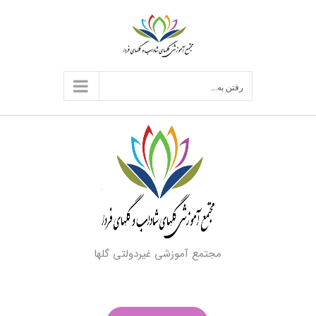
د
ردن
حتوا
رفتن به...
مجتمع آموزشی غیردولتی گلها