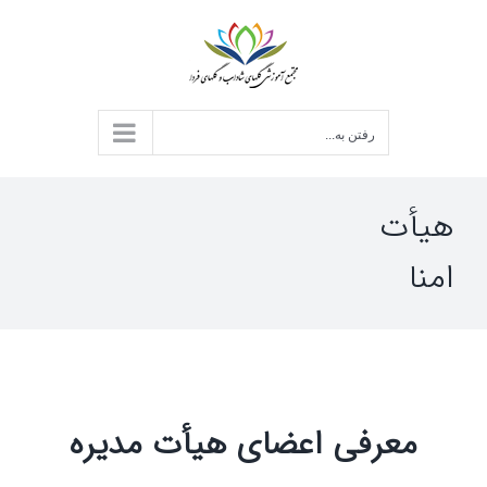
د
ردن
حتوا
رفتن به...
هیأت
امنا
معرفی اعضای هیأت مدیره