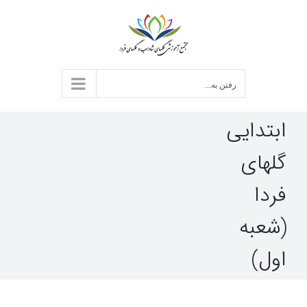
د
ردن
حتوا
رفتن به...
ابتدایی
گلهای
فردا
(شعبه
اول)